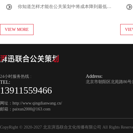
你知道怎样才能在公关策划中将成本降到最低…
VIEW MORE
VIE
Address:
24小时服务热线 :
TEL:
北京市朝阳区北苑路86号北
13911559466
网址：http://www.qingdianwang.cn/
邮箱：paixun2000@163.com
CopyRight © 2020-2027
北京湃迅联合文化传播有限公司
All Rights Res